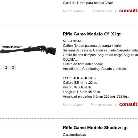
Carril de 11mm para montar Visor
consult
Marca: Gamo
|
Estado: nuevo
|
Rifle Gamo Modelo Cf_X Igt
MECANISMO :
Cañón fijo con palanca de carga inferior.
Sistema de resorte, Cañón estriado.Cargador rotat
Gatillo de dos tiempos. Seguro de carga.Seguro d
CULATA :
Culata de fibra anti-choque.
1
2
3
Ambidiestra. Checkering. Culatín ventilado.
ESPECIFICACIONES:
Calibre 5.5 mm / .22 in.
Peso 3 Kg / 6.61 lb.
Longitud 116 cm 45.66 in.
Velocidad en cañón 5.5mm 220 m/s 722 ft/s.
consult
Marca: Gamo
|
Estado: nuevo
|
Rifle Gamo Modelo Shadow Igt
Características