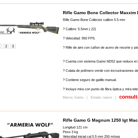
Rifle Gamo Bone Collector Maxxim I
Rifle Gamo Bone Collector calibre 5.5 mm
? Calibre: 5.5mm (.22)
? Velocidad: 950 FPS.
1
2
3
? Rifle de aire con cañon de acero de resorte y pis
? Cuenta con sistema Gamo ND52 que reduce el r
? Culata de polímero verde con incrustraciones de
? Contiene seguro de gatillo manual.
? Incluye mira con punto de fibra óptica y mira tel
consult
Marca: Gamo
|
Estado: nuevo
|
Rifle Gamo G Magnum 1250 Igt Mac
Longitud 121 cm
Peso 3 kg
Velocidad inicial cal 5.5 mm 250 m/seg