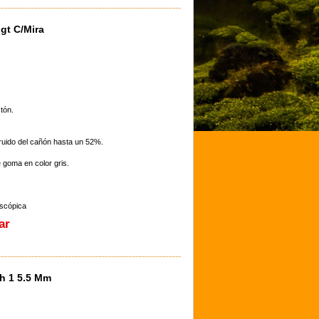
gt C/Mira
tón.
uido del cañón hasta un 52%.
 goma en color gris.
escópica
ar
h 1 5.5 Mm