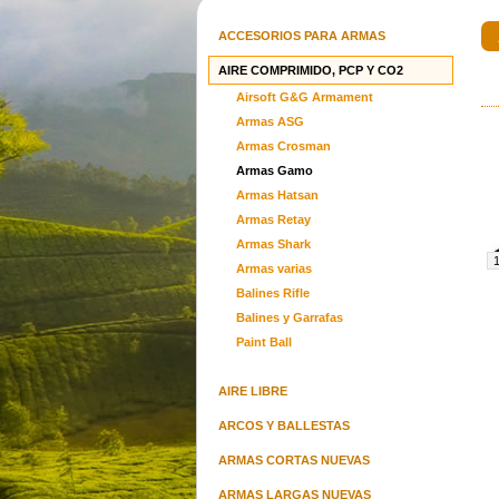
ACCESORIOS PARA ARMAS
AIRE COMPRIMIDO, PCP Y CO2
Airsoft G&G Armament
Ruger Lc 45 Carbine
Fusil S
Armas ASG
u$s 2420.00
Armas Crosman
Armas Gamo
Armas Hatsan
Armas Retay
Armas Shark
Armas varias
Balines Rifle
Sig Sauer P365 X Macro Tacops
Pistola B
Balines y Garrafas
9mm
c
u$s 2200.00
Paint Ball
AIRE LIBRE
ARCOS Y BALLESTAS
ARMAS CORTAS NUEVAS
ARMAS LARGAS NUEVAS