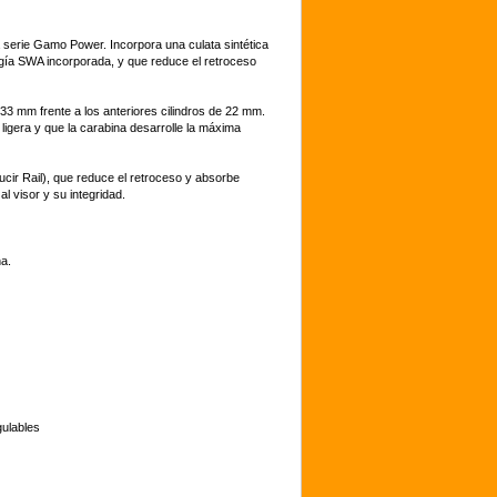
erie Gamo Power. Incorpora una culata sintética
ogía SWA incorporada, y que reduce el retroceso
 33 mm frente a los anteriores cilindros de 22 mm.
igera y que la carabina desarrolle la máxima
cir Rail), que reduce el retroceso y absorbe
l visor y su integridad.
a.
gulables