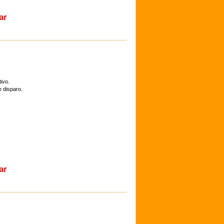
ar
ivo.
e disparo.
ar