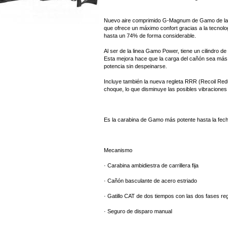
Nuevo aire comprimido G-Magnum de Gamo de la s
que ofrece un máximo confort gracias a la tecnol
hasta un 74% de forma considerable.
Al ser de la linea Gamo Power, tiene un cilindro de
Esta mejora hace que la carga del cañón sea más l
potencia sin despeinarse.
Incluye también la nueva regleta RRR (Recoil Redu
choque, lo que disminuye las posibles vibraciones a
Es la carabina de Gamo más potente hasta la fech
Mecanismo
· Carabina ambidiestra de carrillera fija
· Cañón basculante de acero estriado
· Gatillo CAT de dos tiempos con las dos fases re
· Seguro de disparo manual