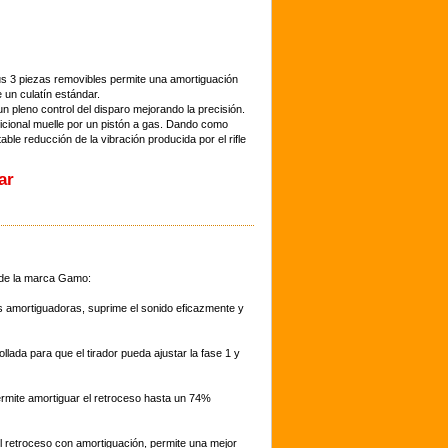
s 3 piezas removibles permite una amortiguación
un culatín estándar.
 un pleno control del disparo mejorando la precisión.
icional muelle por un pistón a gas. Dando como
ble reducción de la vibración producida por el rifle
ar
s de la marca Gamo:
amortiguadoras, suprime el sonido eficazmente y
lada para que el tirador pueda ajustar la fase 1 y
rmite amortiguar el retroceso hasta un 74%
l retroceso con amortiguación, permite una mejor