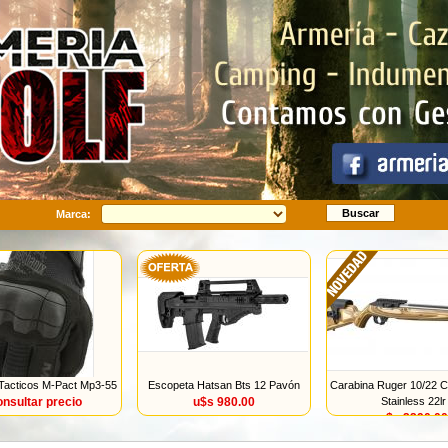
Buscar
Marca:
Tacticos M-Pact Mp3-55
Escopeta Hatsan Bts 12 Pavón
Carabina Ruger 10/22 C
onsultar precio
u$s 980.00
Stainless 22lr
u$s 2290.00