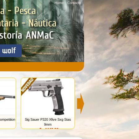
Home
Contacto
ompetition
Sig Sauer P320 Xfive Sxg Stas
Pistola Bersa Bp9cc Ct 9mm
9mm
consultar precio
u$s 4440.00