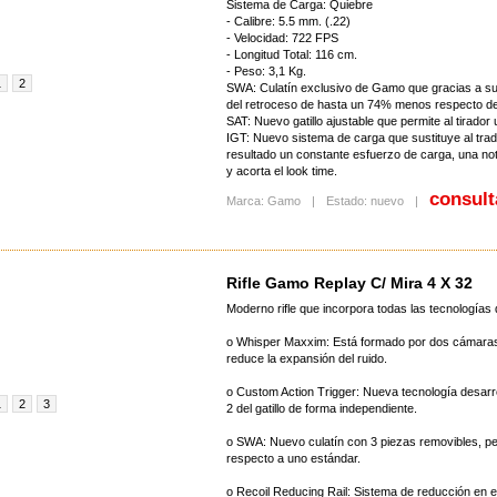
Sistema de Carga: Quiebre
- Calibre: 5.5 mm. (.22)
- Velocidad: 722 FPS
- Longitud Total: 116 cm.
- Peso: 3,1 Kg.
1
2
SWA: Culatín exclusivo de Gamo que gracias a su
del retroceso de hasta un 74% menos respecto de 
SAT: Nuevo gatillo ajustable que permite al tirador
IGT: Nuevo sistema de carga que sustituye al trad
resultado un constante esfuerzo de carga, una nota
y acorta el look time.
consult
Marca: Gamo
|
Estado: nuevo
|
Rifle Gamo Replay C/ Mira 4 X 32
Moderno rifle que incorpora todas las tecnología
o Whisper Maxxim: Está formado por dos cámaras 
reduce la expansión del ruido.
o Custom Action Trigger: Nueva tecnología desarrol
1
2
3
2 del gatillo de forma independiente.
o SWA: Nuevo culatín con 3 piezas removibles, pe
respecto a uno estándar.
o Recoil Reducing Rail: Sistema de reducción en e