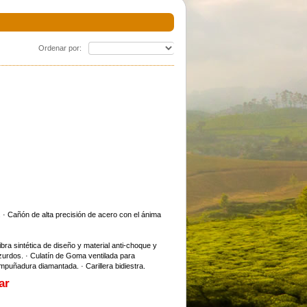
Ordenar por:
rance
Glock 45 Gen 6 Calibre 9 X 19 Mm
Beretta 92x 9mm
consultar precio
u$s 3050.00
. · Cañón de alta precisión de acero con el ánima
bra sintética de diseño y material anti-choque y
y zurdos. · Culatín de Goma ventilada para
mpuñadura diamantada. · Carillera bidiestra.
ar