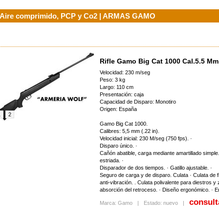
Aire comprimido, PCP y Co2 | ARMAS GAMO
ig Sauer Cross .308 20
Escopeta Akkar Mariner Cal.12
Benelli Argo Endu
u$s 4600.00
Semi 470mm
u$s 3390.00
Rifle Gamo Big Cat 1000 Cal.5.5 Mm
u$s 920.00
Velocidad: 230 m/seg
Peso: 3 kg
Largo: 110 cm
Presentación: caja
Capacidad de Disparo: Monotiro
Origen: España
1
2
Gamo Big Cat 1000.
Calibres: 5,5 mm (.22 in).
ersa Bp9cc Xp Black 9mm
Pistola Tanfoglio Stock Ii Inox
Velocidad inicial: 230 M/seg (750 fps). ·
onsultar precio
Cal.9mm
Disparo único. ·
u$s 2660.00
Cañón abatible, carga mediante amartillado simple
estriada. ·
Disparador de dos tiempos. · Gatillo ajustable. ·
Seguro de carga y de disparo. Culata · Culata de fi
anti-vibración. . Culata polivalente para diestros 
absorción del retroceso. · Diseño ergonómico. · E
consult
Marca: Gamo
|
Estado: nuevo
|