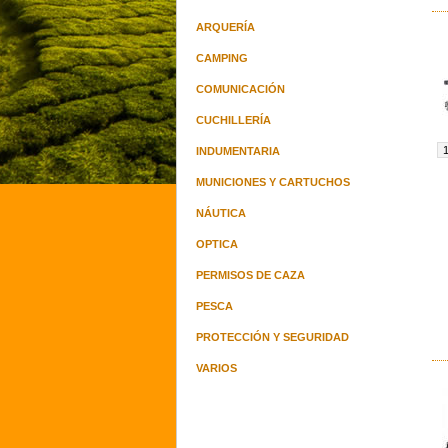
ARQUERÍA
CAMPING
COMUNICACIÓN
CUCHILLERÍA
INDUMENTARIA
MUNICIONES Y CARTUCHOS
NÁUTICA
OPTICA
PERMISOS DE CAZA
PESCA
PROTECCIÓN Y SEGURIDAD
VARIOS