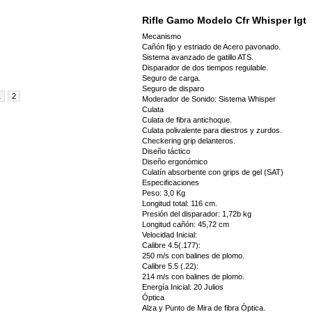
Rifle Gamo Modelo Cfr Whisper Igt
Mecanismo
Cañón fijo y estriado de Acero pavonado.
Sistema avanzado de gatillo ATS.
Disparador de dos tiempos regulable.
Seguro de carga.
Seguro de disparo
1
2
Moderador de Sonido: Sistema Whisper
Culata
Culata de fibra antichoque.
Culata polivalente para diestros y zurdos.
Checkering grip delanteros.
Diseño táctico
Diseño ergonómico
Culatín absorbente con grips de gel (SAT)
Especificaciones
Peso: 3,0 Kg
Longitud total: 116 cm.
Presión del disparador: 1,72b kg
Longitud cañón: 45,72 cm
Velocidad Inicial:
Calibre 4.5(.177):
250 m/s con balines de plomo.
Calibre 5.5 (.22):
214 m/s con balines de plomo.
Energía Inicial: 20 Julios
Óptica
Alza y Punto de Mira de fibra Óptica.