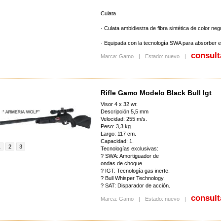
Culata
· Culata ambidiestra de fibra sintética de color neg
· Equipada con la tecnología SWA para absorber el
consult
Marca: Gamo
|
Estado: nuevo
|
Rifle Gamo Modelo Black Bull Igt
Visor 4 x 32 wr.
Descripción 5,5 mm
Velocidad: 255 m/s.
Peso: 3,3 kg.
Largo: 117 cm.
Capacidad: 1.
1
2
3
Tecnologías exclusivas:
? SWA: Amortiguador de
ondas de choque.
? IGT: Tecnología gas inerte.
? Bull Whisper Technology.
? SAT: Disparador de acción.
consult
Marca: Gamo
|
Estado: nuevo
|