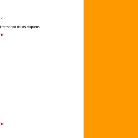
ro
 retroceso de los disparos
ar
ar