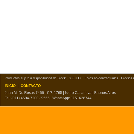
Productos sujeto a disponibilidad de Stock - S.E.U.O. - Fotos no contractuales - Precios i
INICIO
|
CONTACTO
Juan M. De Rosas 7466 - CP: 1765 | Isidro Casanova | Buenos Aires
Tel: (011) 4694-7200 / 9566 | WhatsApp: 1151626744