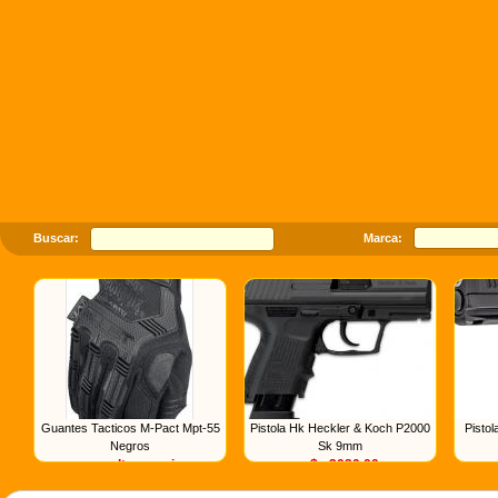
Buscar:
Marca:
Guantes Tacticos M-Pact Mpt-55
Pistola Hk Heckler & Koch P2000
Pisto
Negros
Sk 9mm
consultar precio
u$s 2020.00