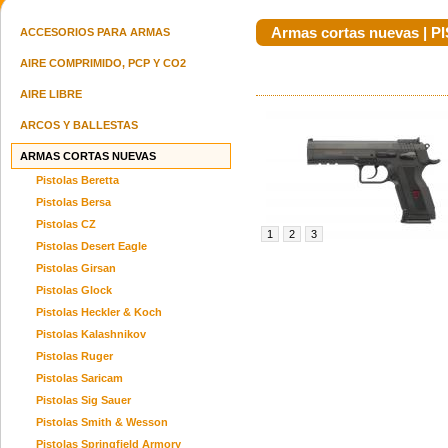
Armas cortas nuevas |
ACCESORIOS PARA ARMAS
AIRE COMPRIMIDO, PCP Y CO2
AIRE LIBRE
Sig Sauer P320 Spectre Comp
Bersa M2xi Black Calibre 9 Mm
Pi
Blackout
u$s 3050.00
ARCOS Y BALLESTAS
u$s 4100.00
ARMAS CORTAS NUEVAS
Pistolas Beretta
Pistolas Bersa
Pistolas CZ
1
2
3
Pistolas Desert Eagle
Pistolas Girsan
Springfield Armory 1911 Ds Prodigy
Carabina Ruger Pc9 Culata Táctica
Sig Sa
Aos Coyote
9mm
Pistolas Glock
consultar precio
u$s 2450.00
Pistolas Heckler & Koch
Pistolas Kalashnikov
Pistolas Ruger
Pistolas Saricam
Pistolas Sig Sauer
Pistolas Smith & Wesson
Pistolas Springfield Armory