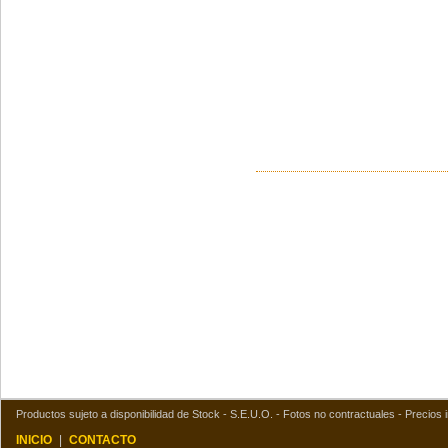
Productos sujeto a disponibilidad de Stock - S.E.U.O. - Fotos no contractuales - Precios i
INICIO
|
CONTACTO