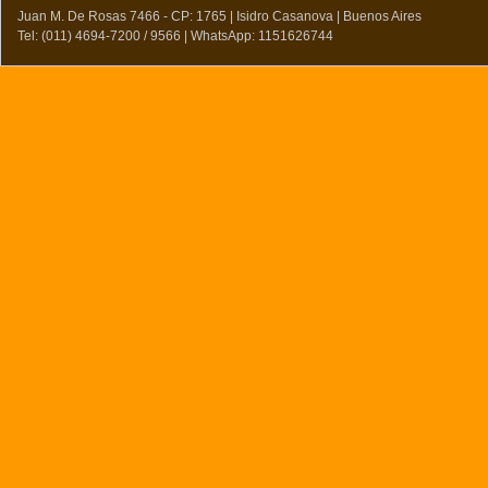
Juan M. De Rosas 7466 - CP: 1765 | Isidro Casanova | Buenos Aires
Tel: (011) 4694-7200 / 9566 | WhatsApp: 1151626744