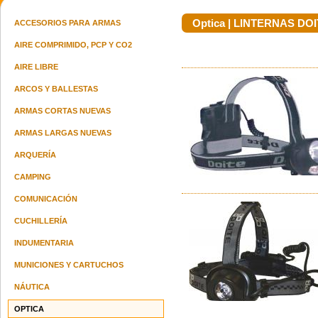
Optica | LINTERNAS DO
ACCESORIOS PARA ARMAS
AIRE COMPRIMIDO, PCP Y CO2
AIRE LIBRE
Carabina Ruger Pc9 Carbine Model
Smith & Wesson M&p M2.0 Fde
Cz Sha
19140 9 Mm
Cal.9mm
ARCOS Y BALLESTAS
u$s 2420.00
u$s 1550.00
ARMAS CORTAS NUEVAS
ARMAS LARGAS NUEVAS
ARQUERÍA
CAMPING
Pistola Taurus G3c Marrón 9mm
Sig Sauer P365 X Macro Tacops
Tanfo
COMUNICACIÓN
consultar precio
9mm
u$s 2200.00
CUCHILLERÍA
INDUMENTARIA
MUNICIONES Y CARTUCHOS
NÁUTICA
OPTICA