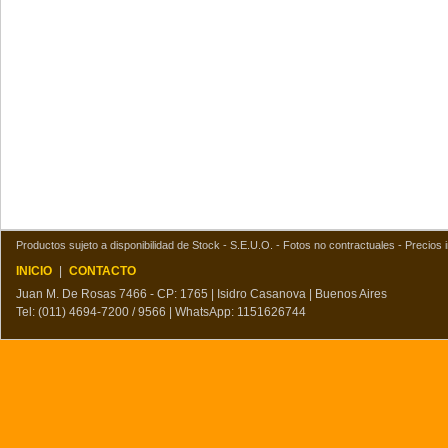
Productos sujeto a disponibilidad de Stock - S.E.U.O. - Fotos no contractuales - Precios i
INICIO
|
CONTACTO
Juan M. De Rosas 7466 - CP: 1765 | Isidro Casanova | Buenos Aires
Tel: (011) 4694-7200 / 9566 | WhatsApp: 1151626744