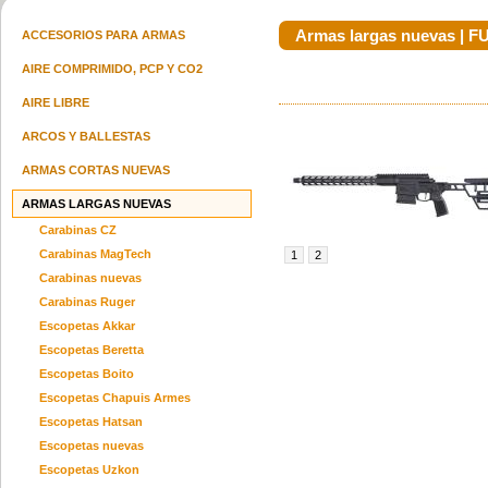
Armas largas nuevas | 
ACCESORIOS PARA ARMAS
AIRE COMPRIMIDO, PCP Y CO2
AIRE LIBRE
Guantes Tacticos M-Pact Mpt-55
Glock 17 Gen 6 Calibre 9 X 19 Mm
Glock 4
Negros
consultar precio
ARCOS Y BALLESTAS
consultar precio
ARMAS CORTAS NUEVAS
ARMAS LARGAS NUEVAS
Carabinas CZ
Carabinas MagTech
1
2
Carabinas nuevas
Escopeta Hatsan Bts 12 Pavón
Waterdog Gravity 250
Sari
Carabinas Ruger
u$s 980.00
consultar precio
Escopetas Akkar
Escopetas Beretta
Escopetas Boito
Escopetas Chapuis Armes
Escopetas Hatsan
Escopetas nuevas
Escopetas Uzkon