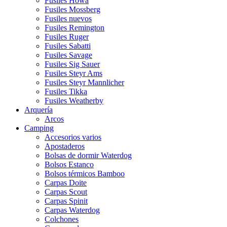
Fusiles Howa
Fusiles Mossberg
Fusiles nuevos
Fusiles Remington
Fusiles Ruger
Fusiles Sabatti
Fusiles Savage
Fusiles Sig Sauer
Fusiles Steyr Ams
Fusiles Steyr Mannlicher
Fusiles Tikka
Fusiles Weatherby
Arquería
Arcos
Camping
Accesorios varios
Apostaderos
Bolsas de dormir Waterdog
Bolsos Estanco
Bolsos térmicos Bamboo
Carpas Doite
Carpas Scout
Carpas Spinit
Carpas Waterdog
Colchones