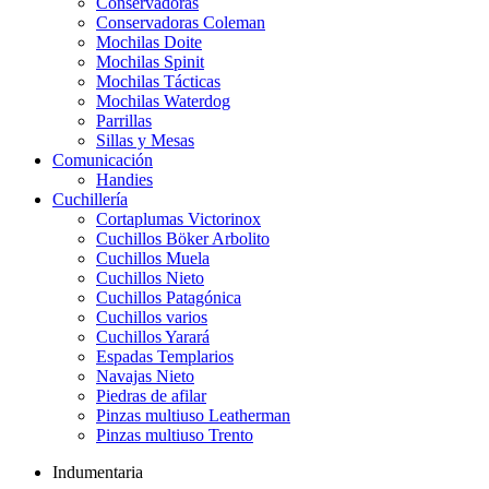
Conservadoras
Conservadoras Coleman
Mochilas Doite
Mochilas Spinit
Mochilas Tácticas
Mochilas Waterdog
Parrillas
Sillas y Mesas
Comunicación
Handies
Cuchillería
Cortaplumas Victorinox
Cuchillos Böker Arbolito
Cuchillos Muela
Cuchillos Nieto
Cuchillos Patagónica
Cuchillos varios
Cuchillos Yarará
Espadas Templarios
Navajas Nieto
Piedras de afilar
Pinzas multiuso Leatherman
Pinzas multiuso Trento
Indumentaria