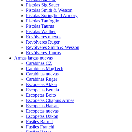
Pistolas Sig Sauer
Pistolas Smith & Wesson
Pistolas Springfield Armory
Pistolas Tanfoglio
Pistolas Taurus
Pistolas Walther
Revólveres nuevos
Revólveres Ruger
Revólveres Smith & Wesson
Revólveres Taurus
Armas largas nuevas
Carabinas CZ
Carabinas MagTech
Carabinas nuevas
Carabinas Ruger
Escopetas Akkar
Escopetas Beretta
Escopetas Boito
Escopetas Chapuis Armes
Escopetas Hatsan
Escopetas nuevas
Escopetas Uzkon
Fusiles Barrett
Fusiles Franchi