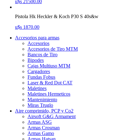
u$s 21500.00
Pistola Hk Heckler & Koch P30 S 40s&w
u$s 1870.00
Accesorios para armas
Accesorios
Accesorios de Tiro MTM
Bancos de Tiro
Bipodes
Cajas Multiuso MTM
Cargadores
Fundas Fobus
Laser & Red Dot CAT
Maletines
Maletines Hermeticos
Mantenimiento
Miras Truglo
Aire comprimido, PCP y Co2
Airsoft G&G Armament
Armas ASG
Armas Crosman
Armas Gamo
Armas Hatsan