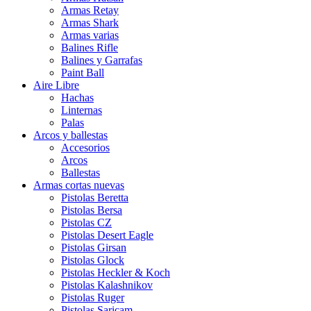
Armas Retay
Armas Shark
Armas varias
Balines Rifle
Balines y Garrafas
Paint Ball
Aire Libre
Hachas
Linternas
Palas
Arcos y ballestas
Accesorios
Arcos
Ballestas
Armas cortas nuevas
Pistolas Beretta
Pistolas Bersa
Pistolas CZ
Pistolas Desert Eagle
Pistolas Girsan
Pistolas Glock
Pistolas Heckler & Koch
Pistolas Kalashnikov
Pistolas Ruger
Pistolas Saricam