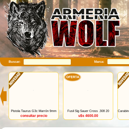
Buscar:
Marca:
Pistola Taurus G3c Marrón 9mm
Fusil Sig Sauer Cross .308 20
Carabin
consultar precio
u$s 4600.00