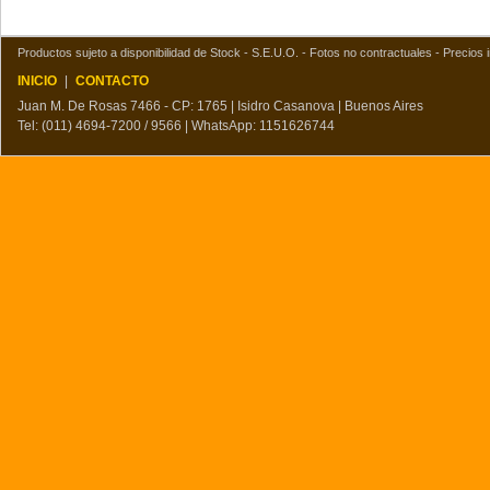
Productos sujeto a disponibilidad de Stock - S.E.U.O. - Fotos no contractuales - Precios i
INICIO
|
CONTACTO
Juan M. De Rosas 7466 - CP: 1765 | Isidro Casanova | Buenos Aires
Tel: (011) 4694-7200 / 9566 | WhatsApp: 1151626744