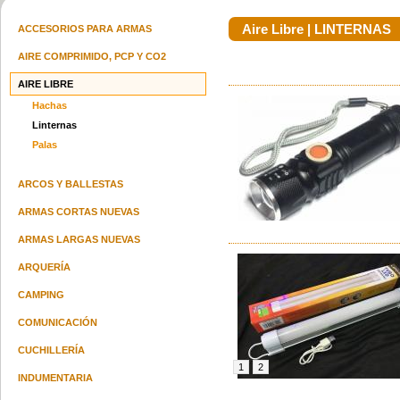
Aire Libre | LINTERNAS
ACCESORIOS PARA ARMAS
AIRE COMPRIMIDO, PCP Y CO2
AIRE LIBRE
Escopeta Boito Miura 1 Cal.12
Sig Sauer P365 X Macro Tacops
Guante
Hachas
Superpuesta
9mm
consultar precio
u$s 2200.00
Linternas
Palas
ARCOS Y BALLESTAS
ARMAS CORTAS NUEVAS
ARMAS LARGAS NUEVAS
Pistola Desert Eagle Mark Xix
Swarovski Ds 5-25x52 P L Gen Ii
Fusil 
Cal.357 Black Compensada
Ret.4a-i/ 40mm
ARQUERÍA
u$s 2500.00
consultar precio
CAMPING
COMUNICACIÓN
CUCHILLERÍA
1
2
INDUMENTARIA