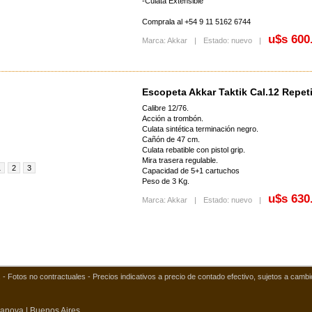
-Culata Extensible
Comprala al +54 9 11 5162 6744
u$s 600
Marca: Akkar
|
Estado: nuevo
|
Escopeta Akkar Taktik Cal.12 Repe
Calibre 12/76.
Acción a trombón.
Culata sintética terminación negro.
Cañón de 47 cm.
Culata rebatible con pistol grip.
Mira trasera regulable.
1
2
3
Capacidad de 5+1 cartuchos
Peso de 3 Kg.
u$s 630
Marca: Akkar
|
Estado: nuevo
|
 - Fotos no contractuales - Precios indicativos a precio de contado efectivo, sujetos a cambi
sanova | Buenos Aires