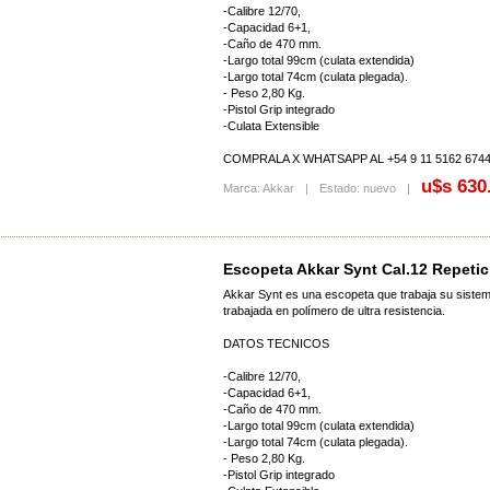
-Calibre 12/70,
-Capacidad 6+1,
-Caño de 470 mm.
-Largo total 99cm (culata extendida)
-Largo total 74cm (culata plegada).
- Peso 2,80 Kg.
-Pistol Grip integrado
-Culata Extensible
COMPRALA X WHATSAPP AL +54 9 11 5162 674
u$s 630
Marca: Akkar
|
Estado: nuevo
|
Escopeta Akkar Synt Cal.12 Repeti
Akkar Synt es una escopeta que trabaja su sistem
trabajada en polímero de ultra resistencia.
DATOS TECNICOS
-Calibre 12/70,
-Capacidad 6+1,
-Caño de 470 mm.
-Largo total 99cm (culata extendida)
-Largo total 74cm (culata plegada).
- Peso 2,80 Kg.
-Pistol Grip integrado