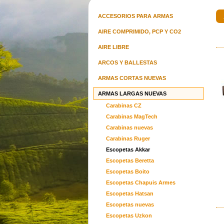
ACCESORIOS PARA ARMAS
AIRE COMPRIMIDO, PCP Y CO2
AIRE LIBRE
Springfield Armory Emissary 1911
Mira Te
consultar precio
ARCOS Y BALLESTAS
c
ARMAS CORTAS NUEVAS
ARMAS LARGAS NUEVAS
Carabinas CZ
Carabinas MagTech
Carabinas nuevas
Escopeta Hatsan Bts 12 Desert
Carabinas Ruger
u$s 1060.00
c
Escopetas Akkar
Escopetas Beretta
Escopetas Boito
Escopetas Chapuis Armes
Escopetas Hatsan
Escopetas nuevas
Escopetas Uzkon