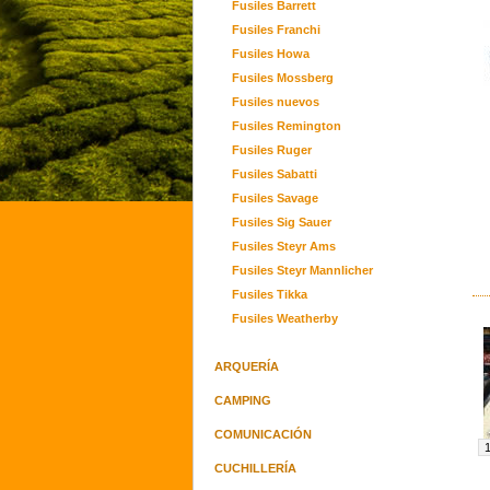
Fusiles Barrett
Fusiles Franchi
Fusiles Howa
Fusiles Mossberg
Fusiles nuevos
Fusiles Remington
Fusiles Ruger
Fusiles Sabatti
Fusiles Savage
Fusiles Sig Sauer
Fusiles Steyr Ams
Fusiles Steyr Mannlicher
Fusiles Tikka
Fusiles Weatherby
ARQUERÍA
CAMPING
COMUNICACIÓN
CUCHILLERÍA