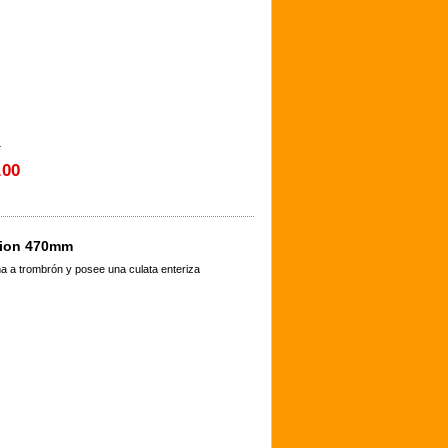
4
.00
cion 470mm
a a trombrón y posee una culata enteriza