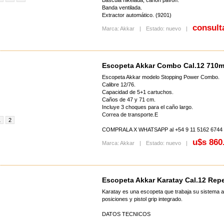
Báscula nikelada, cañón pavón.
Banda ventilada.
Extractor automático. (9201)
consult
Marca: Akkar
|
Estado: nuevo
|
Escopeta Akkar Combo Cal.12 71
Escopeta Akkar modelo Stopping Power Combo.
Calibre 12/76.
Capacidad de 5+1 cartuchos.
Caños de 47 y 71 cm.
Incluye 3 choques para el caño largo.
Correa de transporte.E
1
2
COMPRALA X WHATSAPP al +54 9 11 5162 6744
u$s 860
Marca: Akkar
|
Estado: nuevo
|
Escopeta Akkar Karatay Cal.12 Rep
Karatay es una escopeta que trabaja su sistema a
posiciones y pistol grip integrado.
DATOS TECNICOS