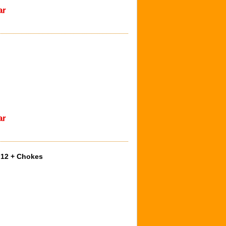
ar
ar
.12 + Chokes