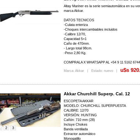
Altay Mariner es la serie semiautomática en su ve
marca Akkar.
DATOS TECNICOS
-Culata enteriza
-Choques intercambiables incluidos
-Calibre 12/70,
Capacidad 5+1
Caño de 470mm.
- Largo total 98cm.
-Peso 2,80 Kg.
COMPRALA X WHATSAPP AL +54 9 11 5162 674
u$s 920
Marca: Akkar
|
Estado: nuevo
|
Akkar Churchill Superp. Cal. 12
ESCOPETA AKKAR
MODELO: CHURCHILL SUPERPUESTA
CALIBRE: 12/70
VERSIÓN: HUNTING
Cañón: 710 mm (28)
Incluye Chokes
1
2
3
Banda ventilada
Extractor automático
Monogatillo