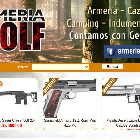
Buscar
Marca:
ig Sauer Cross .308 20
Springfield Armory 1911 Ronin Aos
Pistola Desert Eagle 
u$s 4600.00
4.25 Plg
Cal.357 Stainle
consultar precio
u$s 4970.00