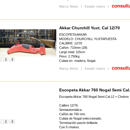
consult
Marca: Akkar
|
Estado: nuevo
|
Akkar Churchill Yuxt. Cal 12/70
ESCOPETA AKKAR
MODELO: CHURCHILL YUXTAPUESTA
CALIBRE: 12/70
Cañon: 710mm (28)
Largo total: 115cm
Peso: 2,750kg
1
2
3
Culata en -madera, Nogal.
consult
Marca: Akkar
|
Estado: nuevo
|
Escopeta Akkar 760 Nogal Semi Cal
Escopeta Akkar 760 Nogal Semi Cal.12 + Chokes
Calibre 12/76.
Semiautomática.
Cañón de 760 mm.
Culata de Nogal seleccionado.
1
2
3
Terminación pavón brillante.
Con 5 chokes.