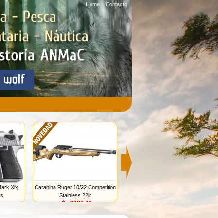
Home
Contacto
Mark Xix
Carabina Ruger 10/22 Competition
Beretta 92x 9mm
ss
Stainless 22lr
u$s 3050.00
u$s 2290.00