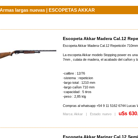
Armas largas nuevas | ESCOPETAS AKKAR
lescópica Fox Swat 3-
Sig Sauer P320 X5 Legion 9mm
Pistola Taurus Pt 1
12x44
u$s 3000.00
consultar prec
Escopeta Akkar Madera Cal.12 Rep
onsultar precio
Escopeta Akkar Madera Cal.12 Repetición 710mm
La escopeta Akkar modelo Stopping power es una 
7mm , culata de madera, el acabado del cañon y 
-calibre : 12/76
-sistema : repeticion
-largo total : 1210 mm
Marmita Doite 2
Pistola Hk Heckler & Koch P2000
-largo cañon 710 mm
onsultar precio
Sk 9mm
-capacidad : 5 tiros
u$s 2020.00
-peso : 2,85 klg
Compras al whatsapp +54 9 11 5162 6744 Lucas 
u$s 630
Marca: Akkar
|
Estado: nuevo
|
Escopeta Akkar Mariner Cal.12 Se