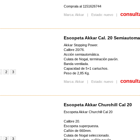
Comprala al 1151626744
consult
Marca: Akkar
|
Estado: nuevo
|
Escopeta Akkar Cal. 20 Semiautoma
Akkar Stopping Power.
Calibre 20/76.
Acción semiautomática.
Culata de Nogal, terminación pavón.
Banda ventilada.
Capacidad de 5+1 cartuchos.
1
2
3
Peso de 2,85 Kg.
consult
Marca: Akkar
|
Estado: nuevo
|
Escopeta Akkar Churchill Cal 20
Escopeta Akkar Churchill Cal 20
Calibre 20.
Escopeta superpuesta.
Cañón de 660mm.
Culata de Nogal seleccionado.
1
2
3