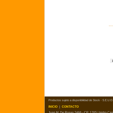
Productos sujeto a disponibilidad de Stock - S.E.U.O.
INICIO
|
CONTACTO
Juan M. De Rosas 7466 - CP: 1765 | Isidro Ca