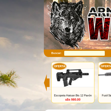
Buscar:
Escopeta Hatsan Bts 12 Pavón
Fusil S
u$s 980.00