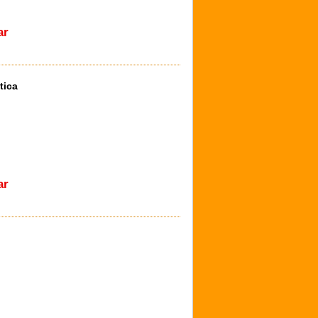
ar
tica
ar