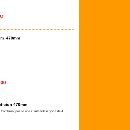
ar
0mm+470mm
.00
eticion 470mm
 trombrón, posee una culata telescópica de 4