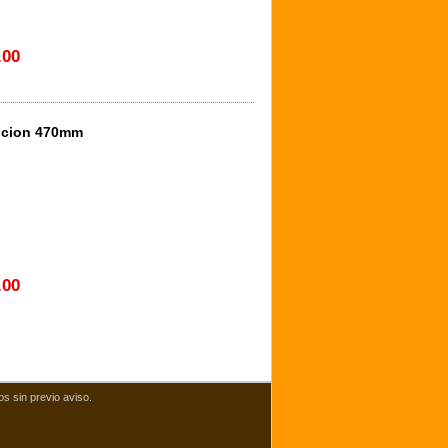
.00
ticion 470mm
.00
os sin previo aviso.