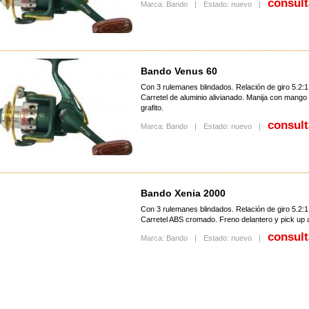
consult
Marca: Bando
|
Estado: nuevo
|
Bando Venus 60
Con 3 rulemanes blindados. Relación de giro 5.2:1
Carretel de aluminio alivianado. Manija con mango
grafito.
consult
Marca: Bando
|
Estado: nuevo
|
Bando Xenia 2000
Con 3 rulemanes blindados. Relación de giro 5.2:1
Carretel ABS cromado. Freno delantero y pick up al
consult
Marca: Bando
|
Estado: nuevo
|