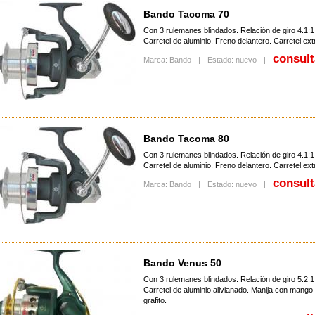
Bando Tacoma 70
Con 3 rulemanes blindados. Relación de giro 4.1:1
Carretel de aluminio. Freno delantero. Carretel ext
consult
Marca: Bando
|
Estado: nuevo
|
Bando Tacoma 80
Con 3 rulemanes blindados. Relación de giro 4.1:1
Carretel de aluminio. Freno delantero. Carretel ext
consult
Marca: Bando
|
Estado: nuevo
|
Bando Venus 50
Con 3 rulemanes blindados. Relación de giro 5.2:1
Carretel de aluminio alivianado. Manija con mango
grafito.