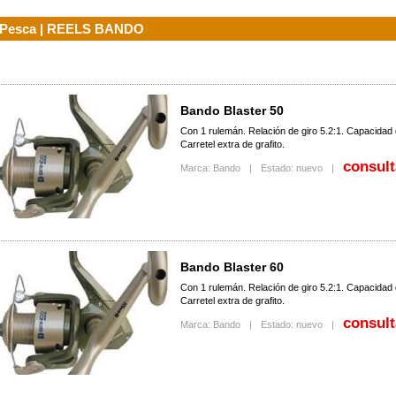
Pesca | REELS BANDO
Tacticos M-Pact Mpt-55
Taurus T-4 Semiauto 11,5 Plg Cal.
Fusil Sig Sauer Cross
Arena
.223 Rem
u$s 4600.00
Bando Blaster 50
onsultar precio
u$s 3000.00
Con 1 rulemán. Relación de giro 5.2:1. Capacidad d
Carretel extra de grafito.
consult
Marca: Bando
|
Estado: nuevo
|
rsa Thunder 380
Saricam S17 Full Black 9mm
$ 490000.00
consultar precio
Bando Blaster 60
Con 1 rulemán. Relación de giro 5.2:1. Capacidad d
Carretel extra de grafito.
consult
Marca: Bando
|
Estado: nuevo
|