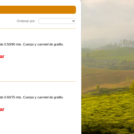
Ordenar por:
 .308 20
Swarovski Ds 5-25x52 P L Gen Ii
Pistola Taurus G3 Inox 9mm
Ret.4a-i/ 40mm
consultar precio
consultar precio
e 0.50/90 mts. Cuerpo y carretel de grafito.
ar
e 0.60/75 mts. Cuerpo y carretel de grafito.
ar