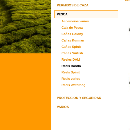
PERMISOS DE CAZA
PESCA
Accesorios varios
Caja de Pesca
Cañas Colony
Cañas Kunnan
Cañas Spinit
Cañas Surfish
Reeles DAM
Reels Bando
Reels Spinit
Reels varios
Reels Waterdog
PROTECCIÓN Y SEGURIDAD
VARIOS