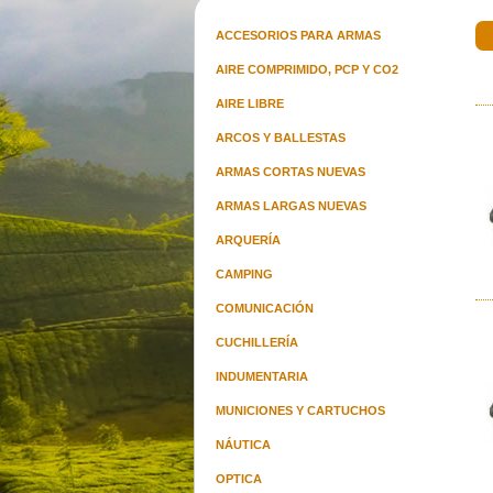
ACCESORIOS PARA ARMAS
AIRE COMPRIMIDO, PCP Y CO2
AIRE LIBRE
Pistola Hk Heckler & Koch Usp 40
Guantes 
S&w
ARCOS Y BALLESTAS
u$s 2550.00
c
ARMAS CORTAS NUEVAS
ARMAS LARGAS NUEVAS
ARQUERÍA
CAMPING
Pistola Hk Heckler & Koch P2000
Be
COMUNICACIÓN
Sk 40 S&w
u$s 2020.00
CUCHILLERÍA
INDUMENTARIA
MUNICIONES Y CARTUCHOS
NÁUTICA
OPTICA