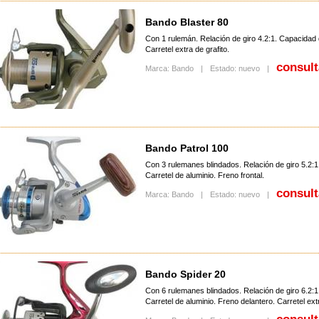
Bando Blaster 80
Con 1 rulemán. Relación de giro 4.2:1. Capacidad d
Carretel extra de grafito.
consult
Marca: Bando
|
Estado: nuevo
|
Bando Patrol 100
Con 3 rulemanes blindados. Relación de giro 5.2:1
Carretel de aluminio. Freno frontal.
consult
Marca: Bando
|
Estado: nuevo
|
Bando Spider 20
Con 6 rulemanes blindados. Relación de giro 6.2:1
Carretel de aluminio. Freno delantero. Carretel extr