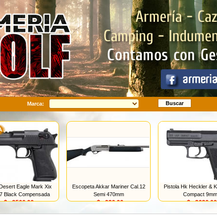
Buscar
Marca:
 Desert Eagle Mark Xix
Escopeta Akkar Mariner Cal.12
Pistola Hk Heckler & 
57 Black Compensada
Semi 470mm
Compact 9m
u$s 2500.00
u$s 920.00
u$s 2620.00