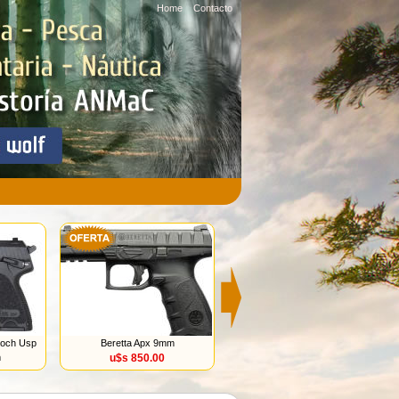
Home
Contacto
Koch Usp
Beretta Apx 9mm
Fusil Steyr Arms Ssg M1 Arena
m
u$s 850.00
.308
u$s 19370.00